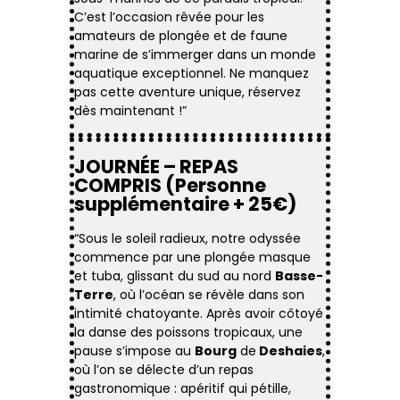
C’est l’occasion rêvée pour les
amateurs de plongée et de faune
marine de s’immerger dans un monde
aquatique exceptionnel. Ne manquez
pas cette aventure unique, réservez
dès maintenant !”
JOURNÉE – REPAS
COMPRIS (Personne
supplémentaire + 25€)
“Sous le soleil radieux, notre odyssée
commence par une plongée masque
et tuba, glissant du sud au nord
Basse-
Terre
, où l’océan se révèle dans son
intimité chatoyante. Après avoir côtoyé
la danse des poissons tropicaux, une
pause s’impose au
Bourg
de
Deshaies
,
où l’on se délecte d’un repas
gastronomique : apéritif qui pétille,