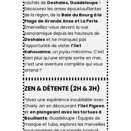
cachés de
Deshaies, Guadeloupe
!
Découvrez les anses époustouflantes
de la région, de la
Baie du Bourg à la
Plage de Grande Anse et La Perle
.
Émerveillez-vous devant la vue
panoramique depuis les hauteurs de
Deshaies
et ne manquez pas
l’opportunité de visiter
l’îlet
Kahouanne
, un joyau méconnu. C’est
bien plus qu’une simple sortie en mer,
c’est une aventure complète qui vous
attend !”
ZEN & DÉTENTE (2H & 3H)
“Vivez une expérience inoubliable avec
Charly Jet en découvrant
l’îlet Pigeon
et
en plongeant avec les tortues à
Bouillante
, Guadeloupe ! Équipés de
masque et tuba, explorez les merveilles
sous-marines de ce paradis tropical.